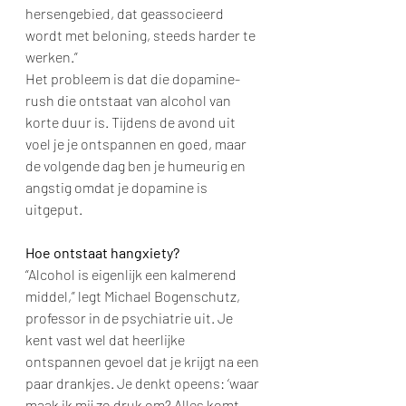
hersengebied, dat geassocieerd 
wordt met beloning, steeds harder te 
werken.”
Het probleem is dat die dopamine-
rush die ontstaat van alcohol van 
korte duur is. Tijdens de avond uit 
voel je je ontspannen en goed, maar 
de volgende dag ben je humeurig en 
angstig omdat je dopamine is 
uitgeput.
Hoe ontstaat hangxiety?
“Alcohol is eigenlijk een kalmerend 
middel,” legt Michael Bogenschutz, 
professor in de psychiatrie uit. Je 
kent vast wel dat heerlijke 
ontspannen gevoel dat je krijgt na een 
paar drankjes. Je denkt opeens: ‘waar 
maak ik mij zo druk om? Alles komt 