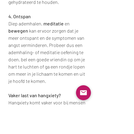
gehydrateerd te houden.
4. Ontspan
Diep ademhalen, 
meditatie
 en 
bewegen
 kan ervoor zorgen dat je 
meer ontspant en de symptomen van 
angst verminderen. Probeer dus een 
ademhaling- of meditatie oefening te 
doen, bel een goede vriendin op om je 
hart te luchten of ga een rondje lopen 
om meer in je lichaam te komen en uit 
je hoofd te komen.
Vaker last van hangxiety?
Hangxiety komt vaker voor bij mensen 
die al 
vatbaar zijn voor angst
. Vooral 
als je alcohol gebruikt als sociaal 
smeermiddel om zenuwen, stress of 
angst te onderdrukken.