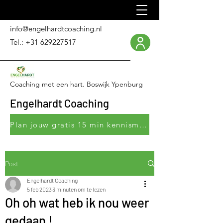
info@engelhardtcoaching.nl
Tel.:
+31 629227517
Coaching met een hart. Boswijk Ypenburg
Engelhardt Coaching
Plan jouw gratis 15 min kennismakingsgesprek
Post
Engelhardt Coaching
5 feb 2023
3 minuten om te lezen
Oh oh wat heb ik nou weer
gedaan !