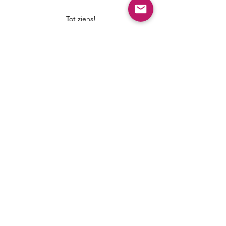
Tot ziens!
Contact
Engelhardt Coaching
info@engelhardtcoaching.nl
Wingerd 260
2496 VM Den Haag (Ypenburg)
©2022 door Engelhardt Coaching.