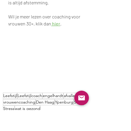
is altijd afstemming.
Wil je meer lezen over coaching voor 
vrouwen 30+, klik dan
 hier
.
Leefstijl
Leefstijlcoach
engelhardt
afvallen
vrouwencoaching
Den Haag
Ypenburg
Slaap
Stress
wat is gezond
doe je dingen bewust of onbewust
gedragsverandering