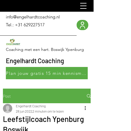
info@engelhardtcoaching.nl
Tel.:
+31 629227517
Coaching met een hart. Boswijk Ypenburg
Engelhardt Coaching
Plan jouw gratis 15 min kennismakingsgesprek
Post
Engelhardt Coaching
28 jun 2022
2 minuten om te lezen
Leefstijlcoach Ypenburg
Boswijk