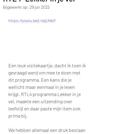
Bijgewerkt op:
29 jun 2022
https://youtu.be/j-IiejUl4bY
Een leuk visitekaartje, dacht ik toen ik 
gevraagd werd om mee te doen met 
dit programma. Een kans die je 
wellicht maar eenmaal in je leven 
krijgt. RTL4 programma Lekker in je 
vel, maakte een uitzending over 
leefstijl en daar paste mijn item ook 
prima bij.
We hebben allemaal een druk bestaan 