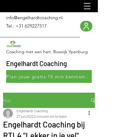
info@engelhardtcoaching.nl
Tel.:
+31 629227517
Coaching met een hart. Boswijk Ypenburg
Engelhardt Coaching
Plan jouw gratis 15 min kennismakingsgesprek
Post
Engelhardt Coaching
27 jun 2022
2 minuten om te lezen
Engelhardt Coaching bij
RTL4 "Lekker in je vel"