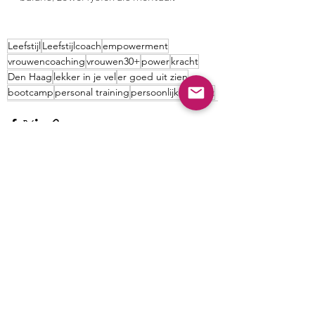
Leefstijl
Leefstijlcoach
empowerment
vrouwencoaching
vrouwen30+
power
kracht
Den Haag
lekker in je vel
er goed uit zien
bootcamp
personal training
persoonlijke kracht
Recente blogposts
Alles weergeven