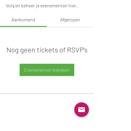
Engelhardt Coaching
Volg en beheer je evenementen hier.
Eigenaar
Aankomend
Afgelopen
Lid Outdoortraining
Eigenaar
+
4
Nog geen tickets of RSVP's
Evenementen bekijken
Engelhardt Coaching
info@engelhardtcoaching.nl
Wingerd 260