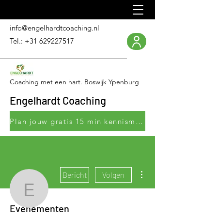
info@engelhardtcoaching.nl
Tel.:
+31 629227517
Coaching met een hart. Boswijk Ypenburg
Engelhardt Coaching
Plan jouw gratis 15 min kennismakingsgesprek
Meer acties
Bericht
Volgen
Engelhardt Coaching
Evenementen
Beheerder