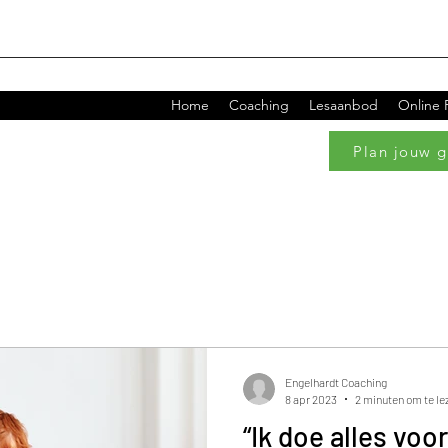
Home
Coaching
Lesaanbod
Online
Plan jouw g
Engelhardt Coaching
8 apr 2023
2 minuten om te le
“Ik doe alles voo