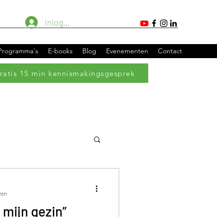
Inloggen
 Programma's
E-books
Blog
Evenementen
Contact
ratis 15 min kennismakingsgesprek
zen
r mijn gezin”